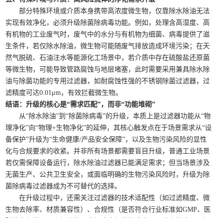
部分特殊环境或介质本身携带高浓度微生物，仅靠除水除油无法
实现有效净化，必须升级除菌除病毒功能。例如，处理含高湿度、高
有机物的工业废气时，废气中的水分与有机物为细菌、病毒提供了滋
生条件，若仅除水除油，微生物可能随废气排放造成环境污染；在天
然气脱硫、石油注水等能源化工场景中，若介质中存在硫酸盐还原菌
等微生物，可能导致管路腐蚀与地层堵塞，此时需要采用兼具除水除
油与除菌功能的专用过滤器，如耐腐蚀性强的不锈钢除菌过滤器，过
滤精度可达0.01μm，有效拦截微生物。
结语：升级的核心是“需求匹配”，而非“功能堆砌”
从“除水除油”到“除菌除病毒”的升级，本质上是过滤器功能从“物
理净化”向“物理+生物净化”的延伸，其核心触发点在于场景需求从“设
备保护”升级为“生命健康/产品安全保障”，以及生物污染风险的显性
化与合规要求的收紧。并非所有场景都需要盲目升级，普通工业场景
若仅需保障设备运行，除水除油过滤器已能满足需求；但当场景涉及
无菌生产、公共卫生安全，或面临明确的生物污染风险时，升级为除
菌除病毒过滤器成为不可替代的选择。
在升级过程中，还需关注过滤器的技术适配性（如过滤精度、微
生物去除率、材质兼容性）、合规性（是否符合行业标准如GMP、医