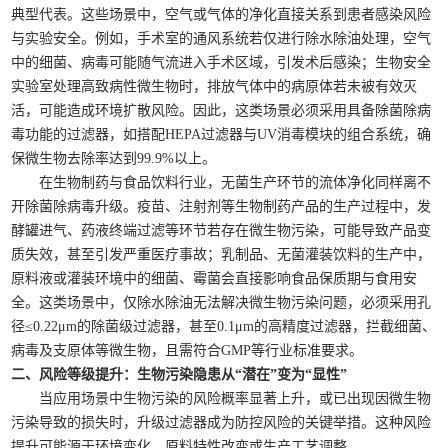
典型代表。这些场景中，空气或气体的净化直接关系到患者感染风险
与实验安全。例如，手术室的通风系统若仅进行除水除油处理，空气
中的细菌、病毒可能随气流进入手术区域，引发术后感染；生物安全
实验室处理高致病性微生物时，排放气体中的病原体若未被有效灭
活，可能造成环境扩散风险。因此，这类场景必须采用具备除菌除病
毒功能的过滤器，如搭配HEPA过滤器与UV消毒模块的组合系统，确
保微生物去除率达到99.9%以上。
在生物制药与食品饮料行业，无菌生产环节的流体净化同样离不
开除菌除病毒升级。疫苗、注射剂等生物制药产品的生产过程中，发
酵罐进气、药液终端过滤等环节若存在微生物污染，可能导致产品变
质失效，甚至引发严重医疗事故；乳制品、无菌灌装饮料的生产中，
原料液或灌装环境中的细菌、霉菌会直接影响食品保质期与食用安
全。这类场景中，仅除水除油无法解决微生物污染问题，必须采用孔
径≤0.22μm的除菌级过滤器，甚至0.1μm的高精度过滤器，拦截细菌、
病毒及支原体等微生物，且需符合GMP等行业标准要求。
二、风险等级提升：生物污染隐患从“潜在”变为“显性”
当应用场景中生物污染的风险概率显著上升，或已出现因微生物
污染导致的损失时，升级过滤器成为防控风险的关键举措。这种风险
提升可能源于环境变化、原料特性改变或生产工艺调整。