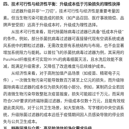
四、技术可行性与经济性平衡：升级成本低于污染损失的理性抉择
过滤器升级并非“一刀切”，技术可行性与经济性是重要考量因
素。但当生物污染可能造成的损失（如产品召回、医疗事故赔偿、品
牌声誉受损）远高于升级成本时，升级成为理性选择。
从技术可行性来看，现代除菌除病毒过滤器已具备“低成本升级”
的条件。例如，部分杀菌抗病毒过滤器可直接替代现有空调系统或通
风系统中的颗粒过滤器，无需改变原有系统结构与布局，也不会显著
增加系统阻力与能耗。以普拉飞的杀菌抗病毒过滤器为例，其采用的
PuraWard纤维技术可实现99.9%的病毒细菌灭活，且水洗后效能不衰
减，既满足升级需求，又降低了改造难度与后续维护成本。
从经济性来看，对于高附加值产品场景（如疫苗、精密电子元
件），一次微生物污染可能导致数百万甚至上亿元的损失，而升级除
菌除病毒过滤器的成本仅为损失的极小部分。例如，某制药企业若因
药液微生物污染导致整批次疫苗报废，损失可能超过千万元，而采用
符合GMP要求的终端除菌过滤器，升级成本仅数十万元，且能有效规
避此类风险。对于公共卫生场景，如大型商场、写字楼的中央空调系
统，升级除菌过滤器的成本远低于疫情期间因人员感染导致的停业损
失与公共卫生成本。
五、特殊环境与介质：高风险流体的净化需求升级