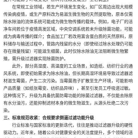
在常规工业领域，若生产环境发生变化，如厂区周边出现大规模
传染病疫情，或生产原料改为易滋生微生物的天然提取物，原本仅需
除水除油的流体系统可能成为微生物传播的载体。例如，电子厂的洁
净车间若位于疫情高发区域，中央空调系统若未升级除菌功能，可能
成为病毒传播的媒介；食品加工厂若改用富含蛋白质的天然原料，原
料储存与输送过程中，管路内残留的水分（即使经过除水处理仍可能
存在微量残留）可能滋生细菌，此时仅除水除油无法阻断微生物繁
殖，需升级过滤器实现除菌防护。
此外，部分高湿度、高温度的工业场景，如造纸、纺织行业的通
风系统，即使初始需求为除水除油，但长期高湿环境易导致过滤器滤
材滋生霉菌，产生二次污染。当霉菌孢子扩散至生产环境，可能影响
产品质量（如纸张霉变、纺织品异味），甚至引发员工呼吸道过敏。
这种情况下，升级为具备抗菌防霉功能的除菌过滤器，不仅能去除原
有水分油污，还能抑制滤材本身的微生物滋生，从源头杜绝二次污
染。
三、标准规范收紧：合规要求倒逼过滤功能升级
行业标准与国家标准的更新迭代，往往是推动过滤器升级的硬性
驱动力。近年来，随着公众对健康安全的关注度提升，多个领域的洁