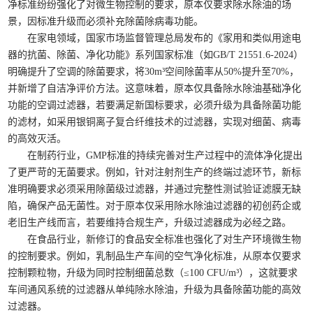
净标准纷纷强化了对微生物控制的要求，原本仅要求除水除油的场
景，因标准升级而必须补充除菌除病毒功能。
在家电领域，国家市场监督管理总局发布的《家用和类似用途电
器的抗菌、除菌、净化功能》系列国家标准（如GB/T 21551.6-2024）
明确提升了空调的除菌要求，将30m³空间除菌率从50%提升至70%，
并新增了自洁净评价方法。这意味着，原本仅具备除水除油基础净化
功能的空调过滤器，若要满足新国标要求，必须升级为具备除菌功能
的滤材，如采用银铜离子复合纤维技术的过滤器，实现对细菌、病毒
的高效灭活。
在制药行业，GMP标准的持续完善对生产过程中的流体净化提出
了更严苛的无菌要求。例如，针对注射剂生产的终端过滤环节，新标
准明确要求必须采用除菌级过滤器，并通过完整性测试验证滤膜无缺
陷，确保产品无菌性。对于原本仅采用除水除油过滤器的初创药企或
老旧生产线而言，若要维持合规生产，升级过滤器成为必经之路。
在食品行业，新修订的食品安全标准也强化了对生产环境微生物
的控制要求。例如，乳制品生产车间的空气净化标准，从原本仅要求
控制颗粒物，升级为同时控制细菌总数（≤100 CFU/m³），这就要求
车间通风系统的过滤器从单纯除水除油，升级为具备除菌功能的高效
过滤器。