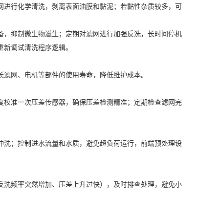
网进行化学清洗，剥离表面油膜和黏泥；若黏性杂质较多，可
备，抑制微生物滋生；定期对滤网进行加强反洗，长时间停机
重新调试清洗程序逻辑。
长滤网、电机等部件的使用寿命，降低维护成本。
度校准一次压差传感器，确保压差检测精准；定期检查滤网完
冲洗；控制进水流量和水质，避免超负荷运行，前端预处理设
反洗频率突然增加、压差上升过快），及时排查处理，避免小