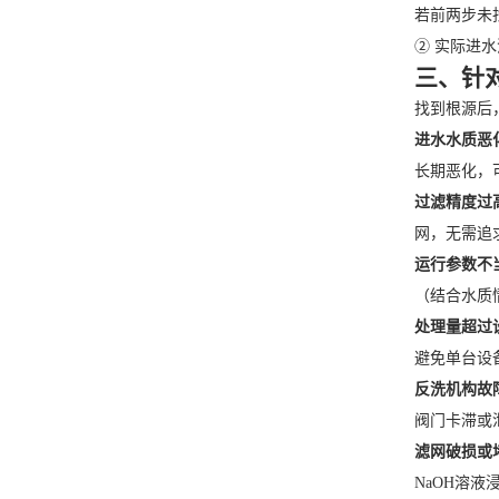
若前两步未找
② 实际进
三、针
找到根源后
进水水质恶
长期恶化，
过滤精度过
网，无需追
运行参数不
（结合水质
处理量超过
避免单台设
反洗机构故
阀门卡滞或
滤网破损或
NaOH溶