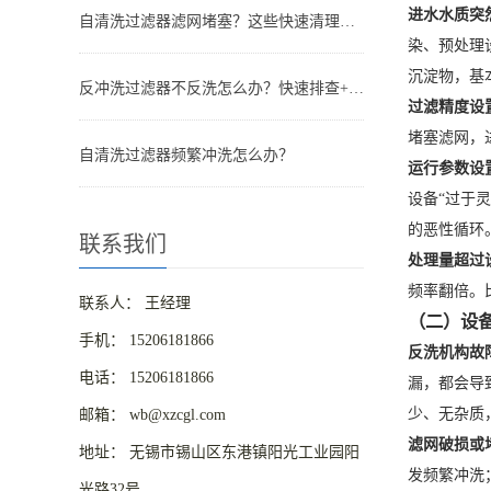
进水水质突
自清洗过滤器滤网堵塞？这些快速清理技巧，省时又高效
染、预处理
沉淀物，基
反冲洗过滤器不反洗怎么办？快速排查+解决全指南
过滤精度设
堵塞滤网，
自清洗过滤器频繁冲洗怎么办？
运行参数设
设备“过于
的恶性循环
联系我们
处理量超过
频率翻倍。比
联系人： 王经理
（二）设
手机： 15206181866
反洗机构故
电话： 15206181866
漏，都会导
少、无杂质
邮箱： wb@xzcgl.com
滤网破损或
地址： 无锡市锡山区东港镇阳光工业园阳
发频繁冲洗
光路32号