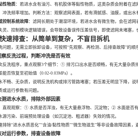
黏性物质
：若进水含有油污、有机胶体等黏性物质，这类杂质会附着在滤
，冲洗频率增加。判断方法：观察滤网表面，若有滑腻感、油膜，或出水
或控制系统故障
：滤网长期处于潮湿环境，若进水含有微生物，会在滤网
失灵、控制模块逻辑错误，会导致设备误传压差信号，即使滤网未堵塞，
步快速排查：从简单到复杂，不盲目拆机
洗问题，无需立即拆卸设备，可按照“先观察、再检测、后排查故障”的顺
观察反洗过程，判断冲洗是否有效
次反洗程序，重点观察3个细节：① 排污口出水是否顺畅，有无大量杂质
能否恢复至初始值（0.02-0.03MPa）。
水不畅、无杂质，说明反洗机构或排污管路堵塞；若压差无明显下降，说
质或运行参数有问题。
检测进水水质，排除外部因素
，直观观察：① 水质是否浑浊，有无大量悬浮物、沉淀物；② 水面是否
水源污染、前端预处理设备（如沉淀池、粗滤器）失效的情况。
速排除“进水水质恶化”“含油/黏性物质”“微生物滋生”等非设备故障因素
核对运行参数，排查设备故障