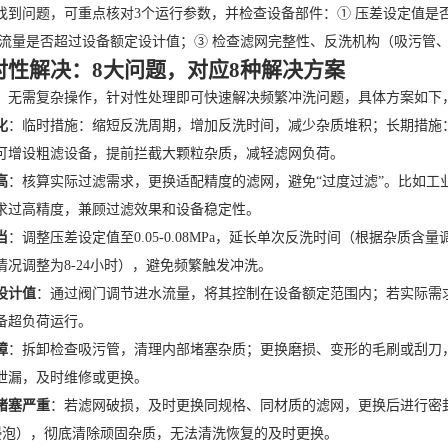
到问题，可重点核对3个运行参数，并检查设备部件：① 压差设定值是否在0.0
水流量是否超过设备额定设计值；③ 检查滤网完整性、反洗机构（吸污管
对性解决：8大问题，对应8种解决方案
，无需复杂操作，针对性处理即可快速解决频繁冲洗问题，具体方案如下
化
：临时措施：缩短反洗周期，增加反洗时间，减少杂质堆积；长期措施
可增设粗滤设备，提前拦截大颗粒杂质，减轻滤网负荷。
高
：核算实际过滤需求，更换适配精度的滤网，避免“过度过滤”。比如工业循环
求过高精度，兼顾过滤效果和设备稳定性。
当
：调整压差设定值至0.05-0.08MPa，延长单次反洗时间（根据杂质含
情况调整为8-24小时），避免频繁触发冲洗。
设计值
：通过阀门调节进水流量，将其控制在设备额定范围内；若实际需
备超负荷运行。
障
：拆卸检查吸污管，清理内部堵塞杂质；更换磨损、变形的毛刷或刮刀
泄漏，及时维修或更换。
堵塞严重
：若滤网破损，及时更换同规格、同材质的滤网，更换后进行密封性
液浸泡），彻底清除顽固杂质，无法清洗恢复的及时更换。