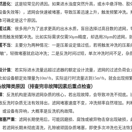
然恶化
：这是较常见的诱因。如果进水浊度突然升高，或水中悬浮物、胶
设备失效等），滤网会快速被堵塞，导致压差迅速上升，触发频繁冲洗。
本可确定是这个原因。
置过高
：很多用户为了追求更高的出水水质，盲目选择过高目数的滤网，
进而触发频繁冲洗。比如实际需求仅需50μm精度，却选用20μm的滤网，
置不当
：主要分为两种情况：一是压差设定值过低，若将触发冲洗的压差阈值调至0
灵敏”，轻微堵塞就启动冲洗；二是反洗时间过短，单次冲洗时间不足，杂质
。
设计值
：若实际进水流量远超过滤器的额定设计流量，滤网的过滤负荷会
如设备额定处理量为10m³/h，实际运行时流量达到15m³/h，就会出现
备故障类原因（排查完非故障因素后重点检查）
障
：反洗机构是清除滤网杂质的核心，若出现故障，会导致冲洗不彻底。
致反洗时杂质无法有效排出，滤网堵塞速度不变，冲洗频率自然增加。判
，或设备有异响，大概率是反洗机构故障。
堵塞严重
：滤网长期使用后，可能因磨损、腐蚀或被异物击穿出现破损，
；若滤网长期未彻底清洗，孔隙被顽固杂质堵塞，即使多次冲洗也无法恢