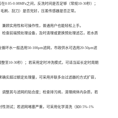
5-0.08MPa之间，反洗时间是否足够（常规10-30秒）；
、毛刷、刮刀）是否完好，压差传感器是否正常。
，兼顾实用性和可操作性，普通用户也能轻松上手。
：检查前端预处理设备，及时清理或更换预处理滤芯，若水质
水一般选用50-100μm滤网，市政供水可选用20-50μm滤
量调整至10-30秒）；若采用定时冲洗模式，可适当延长定时周期
求确实超过额定处理量，可采用并联多台过滤器的方式扩容，
，调整其与滤网的贴合度；检查排污阀，清理阀体内杂质，若
测试；若滤网堵塞严重，可采用化学清洗（如0.5%-1%