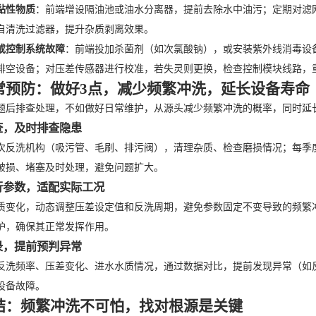
黏性物质
：前端增设隔油池或油水分离器，提前去除水中油污；定期对滤
自清洗过滤器，提升杂质剥离效果。
或控制系统故障
：前端投加杀菌剂（如次氯酸钠），或安装紫外线消毒设
排空设备；对压差传感器进行校准，若失灵则更换，检查控制模块线路，
常预防：做好3点，减少频繁冲洗，延长设备寿命
题后排查处理，不如做好日常维护，从源头减少频繁冲洗的概率，同时延
检查，及时排查隐患
次反洗机构（吸污管、毛刷、排污阀），清理杂质、检查磨损情况；每季
破损、堵塞及时处理，避免问题扩大。
运行参数，适配实际工况
质变化，动态调整压差设定值和反洗周期，避免参数固定不变导致的频繁
护，确保其正常发挥作用。
记录，提前预判异常
反洗频率、压差变化、进水水质情况，通过数据对比，提前发现异常（如
设备故障。
结：频繁冲洗不可怕，找对根源是关键