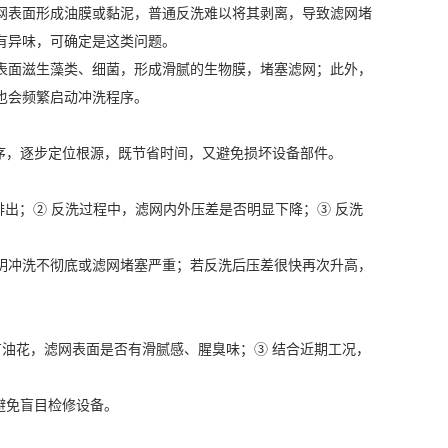
网表面形成油膜或黏泥，普通反洗难以将其剥离，导致滤网堵
有异味，可确定是这类问题。
表面滋生藻类、细菌，形成滑腻的生物膜，堵塞滤网；此外，
也会频繁启动冲洗程序。
序，逐步定位根源，既节省时间，又避免损坏设备部件。
排出；② 反洗过程中，滤网内外压差是否明显下降；③ 反洗
明冲洗不彻底或滤网堵塞严重；若反洗后压差很快再次升高，
有油花，滤网表面是否有滑腻感、腥臭味；③ 结合近期工况，
，避免盲目检修设备。