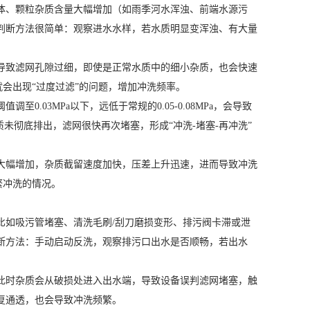
体、颗粒杂质含量大幅增加（如雨季河水浑浊、前端水源污
判断方法很简单：观察进水水样，若水质明显变浑浊、有大量
导致滤网孔隙过细，即使是正常水质中的细小杂质，也会快速
就会出现“过度过滤”的问题，增加冲洗频率。
.03MPa以下，远低于常规的0.05-0.08MPa，会导致
未彻底排出，滤网很快再次堵塞，形成“冲洗-堵塞-再冲洗”
大幅增加，杂质截留速度加快，压差上升迅速，进而导致冲洗
频繁冲洗的情况。
比如吸污管堵塞、清洗毛刷/刮刀磨损变形、排污阀卡滞或泄
断方法：手动启动反洗，观察排污口出水是否顺畅，若出水
此时杂质会从破损处进入出水端，导致设备误判滤网堵塞，触
复通透，也会导致冲洗频繁。