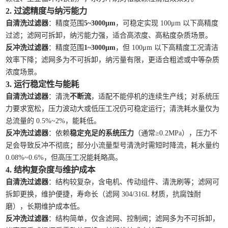
2. 过滤精度与纳污能力
自清洗过滤器
：精度范围
5~3000μm
，可稳定实现 100μm 以下高精度
过滤；滤网可拆卸，纳污能力强，适合高浓度、高粘度杂质场景。
反冲洗过滤器
：精度范围
1~3000μm
，但 100μm 以下高精度工况清洁
效率下降；滤网多为不可拆卸，纳污量有限，更适合粗滤或中等杂质
浓度场景。
3. 运行稳定性与能耗
自清洗过滤器
：清洗
不断流
，适配不能停机的连续生产线；对系统压
力要求宽松，压力波动大或低压工况仍可稳定运行；清洗耗水量仅为
总流量的 0.5%~2%，能耗低。
反冲洗过滤器
：依赖
稳定充足的系统压力
（通常≥0.2MPa），压力不
足会导致反冲不彻底；部分小流量型号清洗时需短时降流，耗水量约
0.08%~0.6%，但高压工况能耗略高。
4. 结构复杂度与维护成本
自清洗过滤器
：结构较复杂，含电机、传动组件、清洗刷等；滤网可
拆卸更换，维护便捷，寿命长（滤网 304/316L 材质，抗腐蚀耐
磨），长期维护成本低。
反冲洗过滤器
：结构简单，仅含滤网、控制阀；滤网多为不可拆卸，