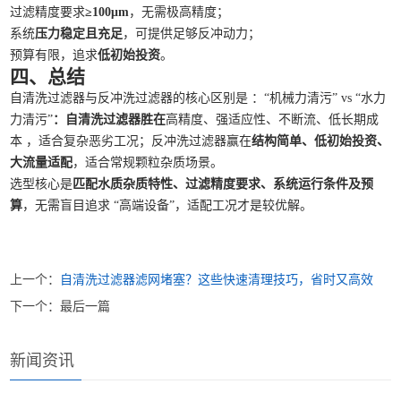
过滤精度要求
≥100μm
，无需极高精度；
系统
压力稳定且充足
，可提供足够反冲动力；
预算有限，追求
低初始投资
。
四、总结
自清洗过滤器与反冲洗过滤器的核心区别是 ：“机械力清污” vs “水力
力清污”
：自清洗过滤器胜在
高精度、强适应性、不断流、低长期成
本 ，适合复杂恶劣工况；反冲洗过滤器赢在
结构简单、低初始投资、
大流量适配
，适合常规颗粒杂质场景。
选型核心是
匹配水质杂质特性、过滤精度要求、系统运行条件及预
算
，无需盲目追求 “高端设备”，适配工况才是较优解。
上一个：
自清洗过滤器滤网堵塞？这些快速清理技巧，省时又高效
下一个：最后一篇
新闻资讯