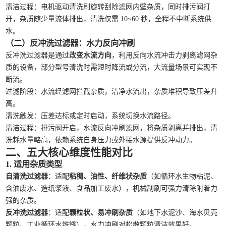
清洁过程：电机驱动清洗刷旋转刮除滤网内壁杂质，同时排污阀打
开，杂质随少量流体排出，清洗仅需 10~60 秒，全程不中断系统供
水。
（二）反冲洗过滤器：水力反向冲刷
反冲洗过滤器是通过
改变水流方向
，利用反向水流冲击力剥离滤网杂
质的设备，部分型号清洗时需短时降流或分流，大流量场景可实现不
断流。
过滤阶段：水流经滤网拦截杂质，洁净水流出，杂质堆积导致压差升
高。
清洗触发：压差达标或定时启动，系统切换水流路径。
清洁过程：排污阀开启，水流反向冲刷滤网，将杂质剥离并排出，清
洗耗水量略高，依赖系统自身压力或外接水源提供反冲动力。
二、五大核心维度性能对比
1. 适用杂质类型
自清洗过滤器
：适配
粘稠、油性、纤维状杂质
（如循环水生物粘泥、
含油废水、造纸浆液、食品加工废水），机械刮刷可强力清除附着力
强的杂质。
反冲洗过滤器
：适配
颗粒状、易冲刷杂质
（如地下水泥沙、海水贝壳
颗粒、工业循环水铁锈），水力冲刷对松散颗粒清洁效果好。