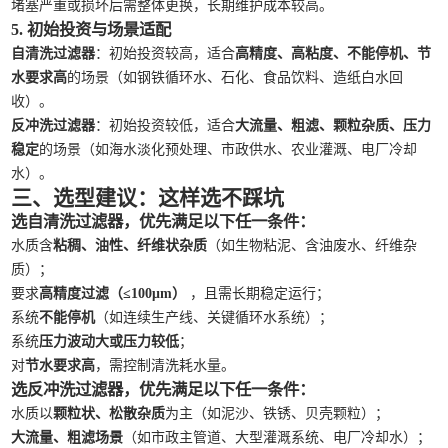
堵塞严重或损坏后需整体更换，长期维护成本较高。
5. 初始投资与场景适配
自清洗过滤器
：初始投资较高，适合
高精度、高粘度、不能停机、节
水要求高
的场景（如钢铁循环水、石化、食品饮料、造纸白水回
收）。
反冲洗过滤器
：初始投资较低，适合
大流量、粗滤、颗粒杂质、压力
稳定
的场景（如海水淡化预处理、市政供水、农业灌溉、电厂冷却
水）。
三、选型建议：这样选不踩坑
选自清洗过滤器，优先满足以下任一条件：
水质含
粘稠、油性、纤维状杂质
（如生物粘泥、含油废水、纤维杂
质）；
要求
高精度过滤（≤100μm）
，且需长期稳定运行；
系统
不能停机
（如连续生产线、关键循环水系统）；
系统
压力波动大或压力较低
；
对
节水要求高
，需控制清洗耗水量。
选反冲洗过滤器，优先满足以下任一条件：
水质以
颗粒状、松散杂质
为主（如泥沙、铁锈、贝壳颗粒）；
大流量、粗滤场景
（如市政主管道、大型灌溉系统、电厂冷却水）；