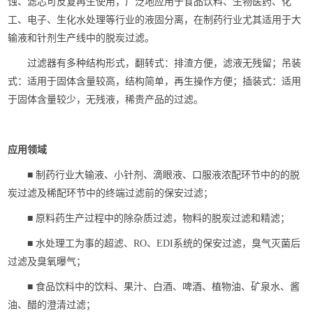
蚀、滤芯可反复再生使用，广泛地应用于食品饮料、生物医药、化
工、电子、生化水处理等行业的液固分离，在制药行业尤其适用于大
输液和针剂生产线中的脱炭过滤。
过滤器有多种结构形式，翻转式：排渣方便，滤液无残留；吊装
式：适用于固体含量较高，结构简单，再生操作方便；插装式：适用
于固体含量较少，无残液，稀贵产品的过滤。
应用领域
■ 制药行业大输液、小针剂、滴眼液、口服液浓配环节中的的脱
炭过滤及稀配环节中的终端过滤前的保安过滤；
■ 原料药生产过程中的除杂质过滤，物料的脱炭过滤和精滤；
■ 水处理工为事的超滤、RO、EDI系统的保安过滤，臭气灭菌后
过滤及臭氧曝气；
■ 食品饮料中的饮料、果汁、白酒、啤酒、植物油、矿泉水、酱
油、醋的澄清过滤；