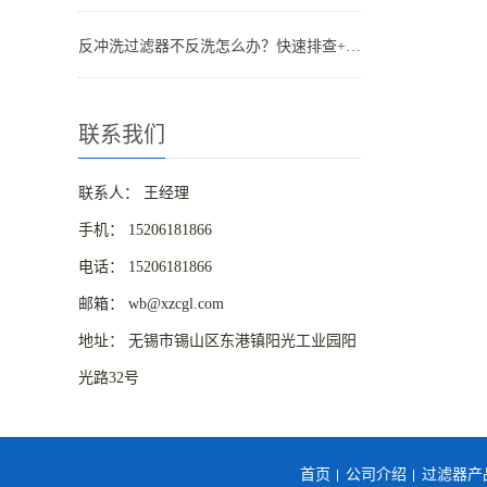
反冲洗过滤器不反洗怎么办？快速排查+解决全指南
联系我们
联系人： 王经理
手机： 15206181866
电话： 15206181866
邮箱： wb@xzcgl.com
地址： 无锡市锡山区东港镇阳光工业园阳
光路32号
首页
公司介绍
过滤器产