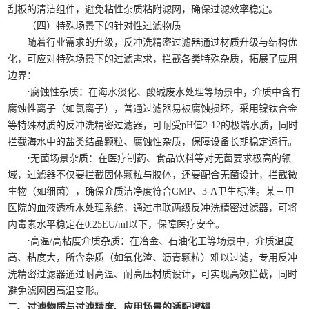
刮板的清洁组件，避免粘性杂质粘附滤网，确保过滤效率稳定。
（四）特殊场景下的针对性过滤物质
随着行业需求的升级，反冲洗精密过滤器通过材质升级与结构优
化，可应对特殊场景下的过滤需求，拦截各类特殊杂质，拓展了应用
边界：
·
腐蚀性杂质：在海水淡化、酸碱废水处理等场景中，介质中含有
腐蚀性离子（如氯离子），普通过滤器易被腐蚀损坏，采用镍钛合金
等特殊材质的反冲洗精密过滤器，可耐受pH值2-12的极端水质，同时
拦截海水中的盐类结晶颗粒、腐蚀性杂质，保障设备长期稳定运行。
·
无菌场景杂质：在医疗制药、食品饮料等对无菌要求极高的领
域，过滤器不仅要拦截固体颗粒与胶体，还要配合无菌设计，拦截微
生物（如细菌），确保介质洁净度符合GMP、3-A卫生标准。某三甲
医院的血液透析水处理系统，通过串联两级反冲洗精密过滤器，可将
内毒素水平稳定在0.25EU/ml以下，保障医疗安全。
·
高温/高粘度介质杂质：在冶金、石油化工等场景中，介质温度
高、粘度大，所含杂质（如氧化渣、沥青颗粒）难以过滤，专用反冲
洗精密过滤器通过耐高温、耐高压材质设计，可实现高效拦截，同时
避免滤网因高温变形。
二、过滤物质与过滤精度、应用场景的适配逻辑