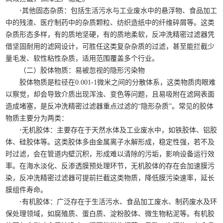
·
其他固态杂质：包括生活污水与工业废水中的悬浮物、食品加工
中的残渣、医疗制药中的杂质颗粒、纺织造纸中的纤维碎屑等。这类
杂质形态多样，有的质地坚硬，有的质地柔软，反冲洗精密过滤器凭
借坚固耐用的滤网设计，可胜任这类复杂杂质的过滤，甚至能拦截少
量毛发、软性粘性杂质，适用范围覆盖多个行业。
（二）胶体物质：易被忽视的隐形污染物
胶体物质是粒径在0.001-1微米之间的分散体系，这类物质肉眼难
以察觉，却会导致介质出现浑浊、变色等问题，且易吸附在滤网表面
造成堵塞，是反冲洗精密过滤器重点过滤的“隐形杂质”。常见的胶体
物质主要分为两类：
·
无机胶体：主要存在于天然水体及工业废水中，如铁胶体、铝胶
体、硅胶体等。这类胶体多由金属离子水解形成，稳定性强，若不及
时过滤，会在管道内壁沉积，形成难以清除的污垢，影响设备运行效
率。在海水淡化、反渗透膜预处理环节，无机胶体的存在会加速膜污
染，反冲洗精密过滤器可提前拦截这类物质，降低膜污染速率，延长
膜组件寿命。
·
有机胶体：广泛存在于生活污水、食品加工废水、制药废水及环
保处理领域，如腐殖质、蛋白质、淀粉胶体、微生物粘泥等。有机胶