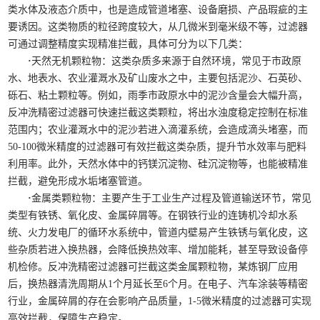
类水体及液态介质中，也是造成管道堵塞、设备磨损、产品瑕疵的主
要诱因。这类物质的粒径跨度较大，从几微米到毫米级不等，过滤器
可通过调整精度实现精准拦截，具体可分为以下几类：
·
天然无机颗粒物：这类杂质多来源于自然环境，常见于市政原
水、地表水、农业灌溉水及矿山废水之中，主要包括泥沙、石英砂、
砾石、粘土颗粒等。例如，雨季市政原水中的泥沙含量会大幅升高，
反冲洗精密过滤器可快速拦截这类颗粒，将出水浊度稳定控制在标准
范围内；农业灌溉水中的泥沙若进入滴灌系统，会造成滴头堵塞，而
50-100微米精度的过滤器可有效拦截这类杂质，提升节水效率与肥料
利用率。此外，天然水体中的钙镁沉淀物、硅沉淀物等，也能被精准
拦截，避免形成水垢堵塞管道。
·
金属类颗粒物：主要产生于工业生产过程及管道输送环节，常见
类型有铁锈、氧化皮、金属碎屑等。在钢铁行业的连铸机冷却水系
统、火力发电厂的循环水系统中，管道内壁易产生铁锈与氧化皮，这
些杂质若进入换热器，会降低换热效率、增加能耗，甚至导致设备停
机检修。反冲洗精密过滤器可拦截这类金属颗粒物，某炼钢厂应用
后，换热器清洗周期从1个月延长至6个月。在电子、汽车涂装等精密
行业，金属碎屑的存在会影响产品质量，1-5微米精度的过滤器可实现
高效拦截，保障生产稳定。