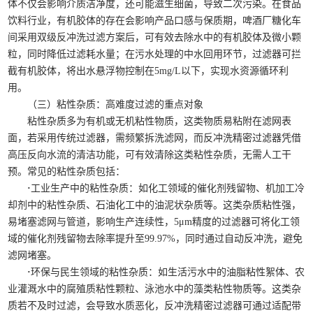
体不仅会影响介质洁净度，还可能滋生细菌，导致二次污染。在食品
饮料行业，有机胶体的存在会影响产品口感与保质期，啤酒厂糖化车
间采用双级反冲洗过滤方案后，可有效去除水中的有机胶体及微小颗
粒，同时降低过滤耗水量；在污水处理的中水回用环节，过滤器可拦
截有机胶体，将出水悬浮物控制在5mg/L以下，实现水资源循环利
用。
（三）粘性杂质：高难度过滤的重点对象
粘性杂质多为有机或无机粘性物质，这类物质易粘附在滤网表
面，若采用传统过滤器，需频繁拆洗滤网，而反冲洗精密过滤器凭借
高压反向水流的清洁功能，可有效清除这类粘性杂质，无需人工干
预。常见的粘性杂质包括：
·
工业生产中的粘性杂质：如化工领域的催化剂残留物、机加工冷
却剂中的粘性杂质、石油化工中的油泥状杂质等。这类杂质粘性强，
易堵塞滤网与管道，影响生产连续性，5μm精度的过滤器可将化工领
域的催化剂残留物去除率提升至99.97%，同时通过自动反冲洗，避免
滤网堵塞。
·
环保与民生领域的粘性杂质：如生活污水中的油脂粘性絮体、农
业灌溉水中的腐殖质粘性颗粒、泳池水中的藻类粘性物质等。这类杂
质若不及时过滤，会导致水质恶化，反冲洗精密过滤器可通过适配带