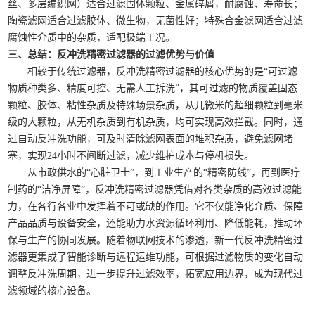
丝、多层编织网）适合过滤固体颗粒、金属碎屑，耐腐蚀、寿命长；
陶瓷滤网适合过滤胶体、微生物，无菌性好；特殊合金滤网适合过滤
腐蚀性介质中的杂质，适配极端工况。
三、总结：反冲洗精密过滤器的过滤优势与价值
相较于传统过滤器，反冲洗精密过滤器的核心优势的是“可过滤
物质种类多、精度可控、无需人工拆洗”，其可过滤的物质覆盖固态
颗粒、胶体、粘性杂质及特殊场景杂质，从几微米的超细颗粒到毫米
级的大颗粒，从无机杂质到有机杂质，均可实现高效拦截。同时，通
过自动反冲洗功能，可及时清除滤网表面的堆积杂质，避免滤网堵
塞，实现24小时不间断过滤，减少维护成本与停机损失。
从市政供水的“心脏卫士”，到工业生产的“精密防线”，再到医疗
制药的“洁净屏障”，反冲洗精密过滤器凭借对各类杂质的高效过滤能
力，在各行各业中发挥着不可或缺的作用。它不仅能净化介质、保障
产品品质与设备安全，还能助力水资源循环利用、降低能耗，推动环
保与生产的协同发展。随着物联网技术的渗透，新一代反冲洗精密过
滤器更集成了智能诊断与远程运维功能，可根据过滤物质的变化自动
调整反冲洗周期，进一步提升过滤效率，拓宽应用边界，成为现代过
滤领域的核心设备。